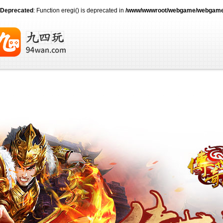
Deprecated
: Function eregi() is deprecated in
/www/wwwroot/webgame/webgame