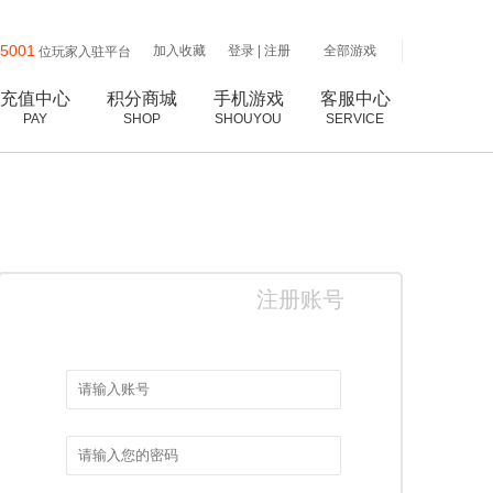
5001
加入收藏
登录
|
注册
全部游戏
位玩家入驻平台
充值中心
积分商城
手机游戏
客服中心
PAY
SHOP
SHOUYOU
SERVICE
账号登录
注册账号