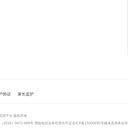
户协议
家长监护
四玩网页游平台 版权所有
2018）9972-889号 增值电信业务经营许可证京ICP备15000695号媒体及商务合作QQ